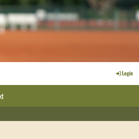
Login
kt